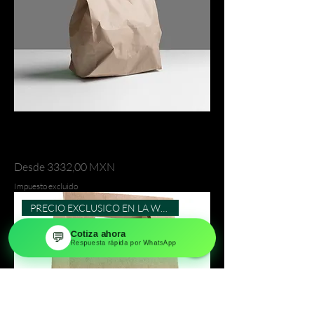
BOLSA KRAFT SIN ASA (paquete con mil
piezas)
Precio de oferta
Desde
3332,00 MXN
Impuesto excluido
PRECIO EXCLUSICO EN LA WEB
Cotiza ahora
💬
Respuesta rápida por WhatsApp