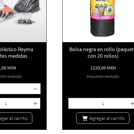
ta rápida
Vista rápida
plástico Reyma
Bolsa negra en rollo (paque
ntes medidas
con 20 rollos)
Precio
Precio
2,00 MXN
1220,00 MXN
sto excluido
Impuesto excluido
egar al carrito
Agregar al carrito