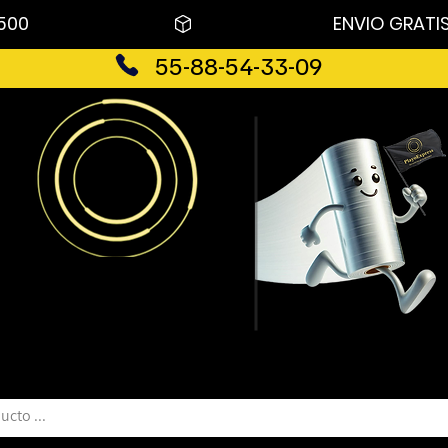
500 
55-88-54-33-09
Playo Express
®
®
Soluciones en empaques y embalajes
PRODUCTOS
CATALOGO
ALMACENES
CONTACTO