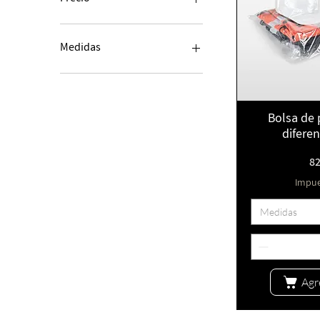
82 MXN
1220 MXN
Medidas
20x30 cm.
25x35 cm.
30x40 cm.
Vis
Bolsa de 
90x120 cm.
difere
8
Impue
Medidas
Agr